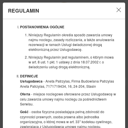
REGULAMIN
Menu
POSTANOWIENIA OGÓLNE
OFERTA
Niniejszy Regulamin określa sposób zawarcia umowy
najmu noclegu, zasady rozliczania, a także anulowania
POCZĄTEK
KONIEC
rezerwacji w ramach Usługi świadczonej drogą
elektroniczną przez Usługodawcę.
10
11
SIERPNIA
SIERPNIA
2026
2026
Niniejszy Regulamin jest regulaminem, o którym mowa
w art. 8 ust. 1 pkt. 1 ustawy z dnia 18.07.2002 r. o
LICZBA OSÓB
świadczeniu usług drogą elektroniczną.
2
FILTRY
DEFINICJE
- Aneta Patrzylas, Firma Budowlana Patrzylas
Usługodawca
Aneta Patrzylas, 7171719434, 16, 24-204, Stasin
- miejsce noclegowe oferowane przez Usługodawcę w
Oferta
celu zawarcia umowy najmu noclegu za pośrednictwem
Serwisu.
- osoba fizyczna posiadająca pełną zdolność do
Gość
czynności prawnych, osoba prawna albo jednostka
1
organizacyjna, o której mowa w art. 33
kodeksu cywilnego,
zawierająca z Usługodawcą umowę najmu noclegu.