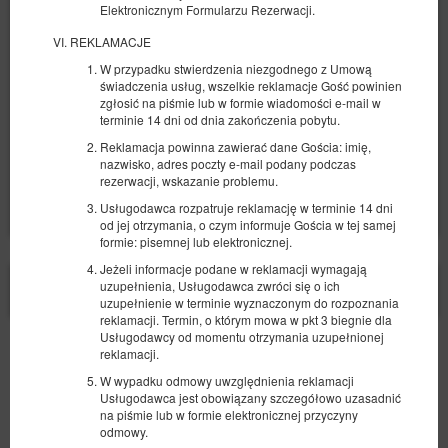
Elektronicznym Formularzu Rezerwacji.
2 łóżka pojedyncze (Single), 1 bardzo duże łóżko podwójne (King)
REKLAMACJE
818,00 zł
W przypadku stwierdzenia niezgodnego z Umową
4 osoby / 1 noc
świadczenia usług, wszelkie reklamacje Gość powinien
zgłosić na piśmie lub w formie wiadomości e-mail w
terminie 14 dni od dnia zakończenia pobytu.
Śniadanie
Basen całoroczny
Parking
Reklamacja powinna zawierać dane Gościa: imię,
Udostępnij
Szczegóły
Dostępność
nazwisko, adres poczty e-mail podany podczas
rezerwacji, wskazanie problemu.
Pokaż oferty
Usługodawca rozpatruje reklamację w terminie 14 dni
od jej otrzymania, o czym informuje Gościa w tej samej
formie: pisemnej lub elektronicznej.
Jeżeli informacje podane w reklamacji wymagają
X
Strona korzysta z plików cookie w celu realizacji usług zgodnie z
uzupełnienia, Usługodawca zwróci się o ich
Polityką dotyczącą cookies
. Możesz określić warunki
uzupełnienie w terminie wyznaczonym do rozpoznania
przechowywania lub dostępu do cookie w Twojej przeglądarce.
reklamacji. Termin, o którym mowa w pkt 3 biegnie dla
Usługodawcy od momentu otrzymania uzupełnionej
reklamacji.
Bezpieczeństwo
Najwyższy poziom bezpieczeństwa zapewnia zgodność ze
W wypadku odmowy uwzględnienia reklamacji
standardem PCI DSS.
Usługodawca jest obowiązany szczegółowo uzasadnić
na piśmie lub w formie elektronicznej przyczyny
odmowy.
Wygoda