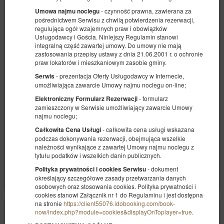
- czynność prawna, zawierana za
Umowa najmu noclegu
pośrednictwem Serwisu z chwilą potwierdzenia rezerwacji,
regulująca ogół wzajemnych praw i obowiązków
Usługodawcy i Gościa. Niniejszy Regulamin stanowi
Standard Double 2os
integralną część zawartej umowy. Do umowy nie mają
zastosowania przepisy ustawy z dnia 21.06.2001 r. o ochronie
Dostępna liczba: 13
praw lokatorów i mieszkaniowym zasobie gminy.
2
2 osoby
pow. 24,00 m
1 sypialnia
- prezentacja Oferty Usługodawcy w Internecie,
Serwis
1 bardzo duże łóżko podwójne (King)
umożliwiająca zawarcie Umowy najmu noclegu on-line;
- formularz
Elektroniczny Formularz Rezerwacji
409,00 zł
zamieszczony w Serwisie umożliwiający zawarcie Umowy
2 osoby / 1 noc
najmu noclegu;
- całkowita cena usługi wskazana
Całkowita Cena Usługi
Śniadanie
Basen całoroczny
Parking
podczas dokonywania rezerwacji, obejmująca wszelkie
należności wynikające z zawartej Umowy najmu noclegu z
Udostępnij
Szczegóły
Dostępność
tytułu podatków i wszelkich danin publicznych.
Pokaż oferty
- dokument
Polityka prywatności i cookies Serwisu
określający szczegółowe zasady przetwarzania danych
osobowych oraz stosowania cookies. Polityka prywatności i
cookies stanowi Załącznik nr 1 do Regulaminu i jest dostępna
na stronie
https://client55076.idobooking.com/book-
now/index.php?module=cookies&displayOnToplayer=true
.