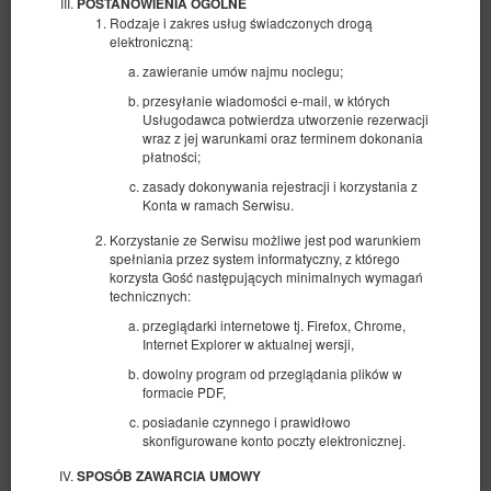
POSTANOWIENIA OGÓLNE
Rodzaje i zakres usług świadczonych drogą
elektroniczną:
zawieranie umów najmu noclegu;
przesyłanie wiadomości e-mail, w których
Usługodawca potwierdza utworzenie rezerwacji
wraz z jej warunkami oraz terminem dokonania
płatności;
zasady dokonywania rejestracji i korzystania z
Standard Double 2os z dostawką
Konta w ramach Serwisu.
Dostępna liczba: 3
Korzystanie ze Serwisu możliwe jest pod warunkiem
spełniania przez system informatyczny, z którego
2
2 osoby + 1
pow. 24,00 m
1 sypialnia
korzysta Gość następujących minimalnych wymagań
1 duże łóżko podwójne (Queen)
technicznych:
przeglądarki internetowe tj. Firefox, Chrome,
409,00 zł
Internet Explorer w aktualnej wersji,
2 osoby / 1 noc
dowolny program od przeglądania plików w
formacie PDF,
Śniadanie
Basen całoroczny
Parking
posiadanie czynnego i prawidłowo
skonfigurowane konto poczty elektronicznej.
Udostępnij
Szczegóły
Dostępność
SPOSÓB ZAWARCIA UMOWY
Pokaż oferty