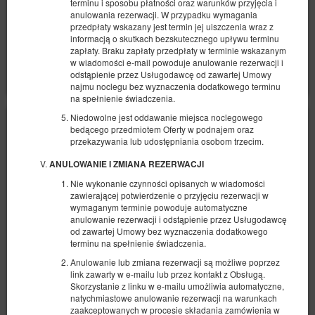
terminu i sposobu płatności oraz warunków przyjęcia i
anulowania rezerwacji. W przypadku wymagania
Śniadanie
Basen całoroczny
Parking
przedpłaty wskazany jest termin jej uiszczenia wraz z
informacją o skutkach bezskutecznego upływu terminu
Udostępnij
Szczegóły
Dostępność
zapłaty. Braku zapłaty przedpłaty w terminie wskazanym
w wiadomości e-mail powoduje anulowanie rezerwacji i
Pokaż oferty
odstąpienie przez Usługodawcę od zawartej Umowy
najmu noclegu bez wyznaczenia dodatkowego terminu
na spełnienie świadczenia.
Niedowolne jest oddawanie miejsca noclegowego
bedącego przedmiotem Oferty w podnajem oraz
przekazywania lub udostępniania osobom trzecim.
ANULOWANIE I ZMIANA REZERWACJI
Nie wykonanie czynności opisanych w wiadomości
zawierającej potwierdzenie o przyjęciu rezerwacji w
wymaganym terminie powoduje automatyczne
anulowanie rezerwacji i odstąpienie przez Usługodawcę
od zawartej Umowy bez wyznaczenia dodatkowego
terminu na spełnienie świadczenia.
Anulowanie lub zmiana rezerwacji są możliwe poprzez
Studio Standard 4os
link zawarty w e-mailu lub przez kontakt z Obsługą.
Skorzystanie z linku w e-mailu umożliwia automatyczne,
Dostępna liczba: 1
natychmiastowe anulowanie rezerwacji na warunkach
2
4 osoby
pow. 42,00 m
2 sypialnie
zaakceptowanych w procesie składania zamówienia w